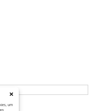
kies, um
sen