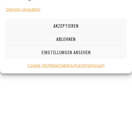
cinematography.
Dienste verwalten
© 2025 Grischa Schmitz
AKZEPTIEREN
IMPRESSUM
COOKIES
ABLEHNEN
DATENSCHUTZ
EINSTELLUNGEN ANSEHEN
Cookie-Richtlinie
Datenschutz
Impressum